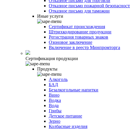
Отказное письмо для торговли
Отказное письмо пожарной безопасност
Отказное письмо для таможни
Иные услуги
Сертификат происхождения
Штрихкодирование продукции
Регистрация товарных знаков
Озоновое заключение
Включение в реестр Минпромторга
Сертификация продукции
Продукты
Алкоголь
БАД
Безалкогольные напитки
Вино
Водка
Вода
Грибы
Детское питание
Зерно
Колбасные изделия