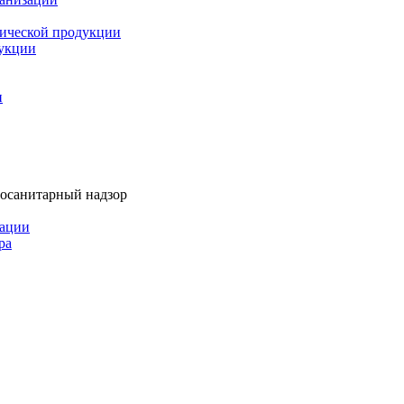
мической продукции
дукции
и
тосанитарный надзор
рации
ра