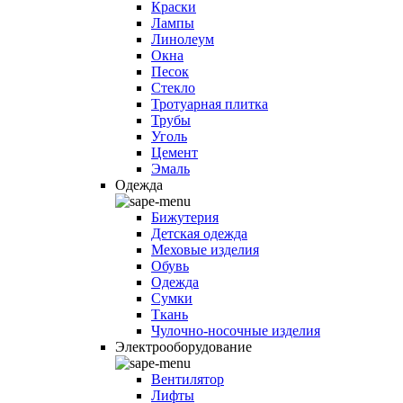
Краски
Лампы
Линолеум
Окна
Песок
Стекло
Тротуарная плитка
Трубы
Уголь
Цемент
Эмаль
Одежда
Бижутерия
Детская одежда
Меховые изделия
Обувь
Одежда
Сумки
Ткань
Чулочно-носочные изделия
Электрооборудование
Вентилятор
Лифты