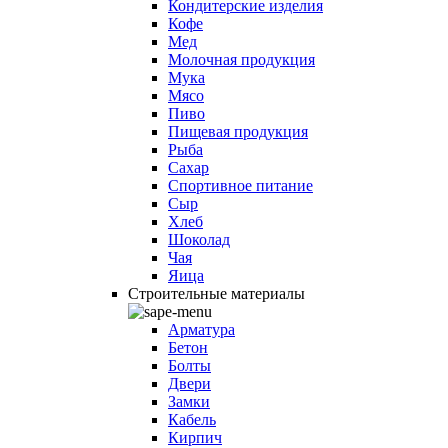
Кондитерские изделия
Кофе
Мед
Молочная продукция
Мука
Мясо
Пиво
Пищевая продукция
Рыба
Сахар
Спортивное питание
Сыр
Хлеб
Шоколад
Чая
Яица
Строительные материалы
Арматура
Бетон
Болты
Двери
Замки
Кабель
Кирпич