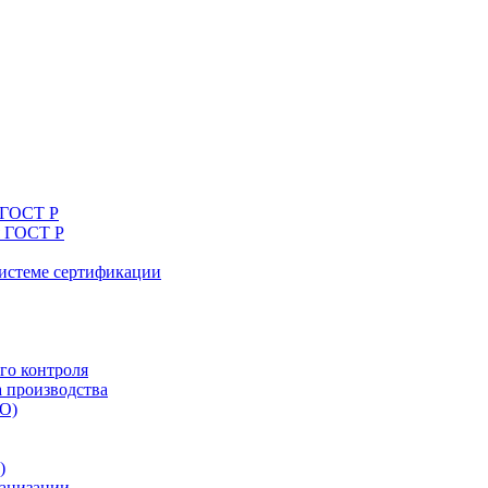
 ГОСТ Р
я ГОСТ Р
системе сертификации
го контроля
а производства
ТО)
)
ганизации