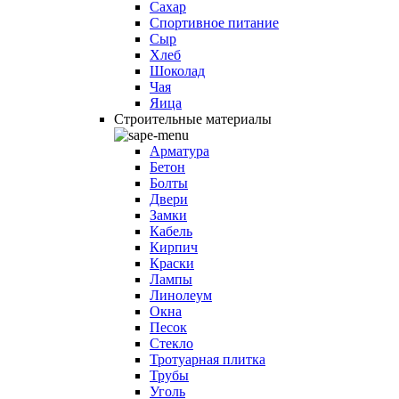
Сахар
Спортивное питание
Сыр
Хлеб
Шоколад
Чая
Яица
Строительные материалы
Арматура
Бетон
Болты
Двери
Замки
Кабель
Кирпич
Краски
Лампы
Линолеум
Окна
Песок
Стекло
Тротуарная плитка
Трубы
Уголь