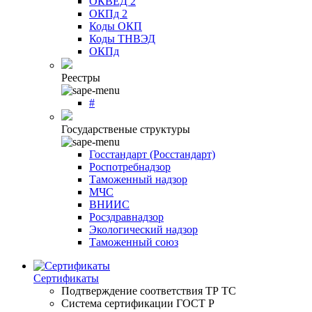
ОКВЕД 2
ОКПд 2
Коды ОКП
Коды ТНВЭД
ОКПд
Реестры
#
Государственые структуры
Госстандарт (Росстандарт)
Роспотребнадзор
Таможенный надзор
МЧС
ВНИИС
Росздравнадзор
Экологический надзор
Таможенный союз
Сертификаты
Подтверждение соответствия ТР ТС
Система сертификации ГОСТ Р