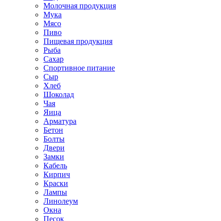
Молочная продукция
Мука
Мясо
Пиво
Пищевая продукция
Рыба
Сахар
Спортивное питание
Сыр
Хлеб
Шоколад
Чая
Яица
Арматура
Бетон
Болты
Двери
Замки
Кабель
Кирпич
Краски
Лампы
Линолеум
Окна
Песок