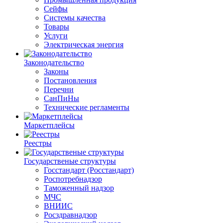
Сейфы
Системы качества
Товары
Услуги
Электрическая энергия
Законодательство
Законы
Постановления
Перечни
СанПиНы
Технические регламенты
Маркетплейсы
Реестры
Государственые структуры
Госстандарт (Росстандарт)
Роспотребнадзор
Таможенный надзор
МЧС
ВНИИС
Росздравнадзор