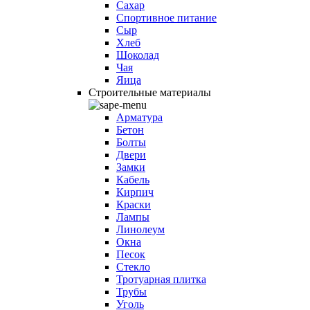
Сахар
Спортивное питание
Сыр
Хлеб
Шоколад
Чая
Яица
Строительные материалы
Арматура
Бетон
Болты
Двери
Замки
Кабель
Кирпич
Краски
Лампы
Линолеум
Окна
Песок
Стекло
Тротуарная плитка
Трубы
Уголь