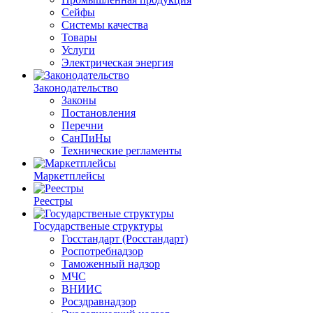
Сейфы
Системы качества
Товары
Услуги
Электрическая энергия
Законодательство
Законы
Постановления
Перечни
СанПиНы
Технические регламенты
Маркетплейсы
Реестры
Государственые структуры
Госстандарт (Росстандарт)
Роспотребнадзор
Таможенный надзор
МЧС
ВНИИС
Росздравнадзор