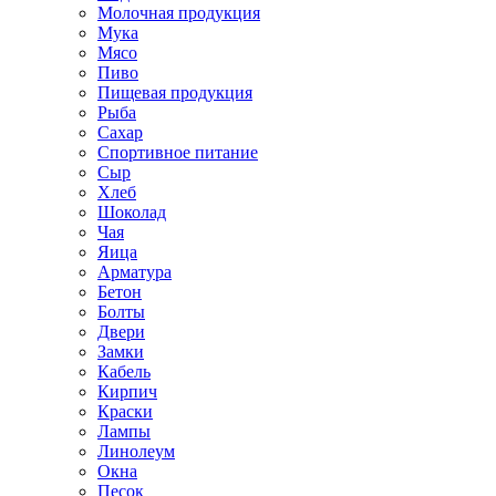
Молочная продукция
Мука
Мясо
Пиво
Пищевая продукция
Рыба
Сахар
Спортивное питание
Сыр
Хлеб
Шоколад
Чая
Яица
Арматура
Бетон
Болты
Двери
Замки
Кабель
Кирпич
Краски
Лампы
Линолеум
Окна
Песок