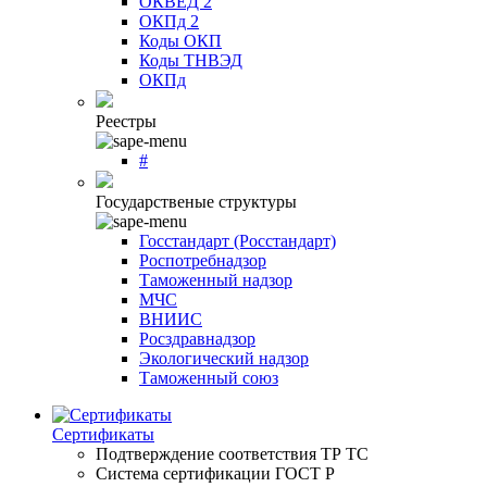
ОКВЕД 2
ОКПд 2
Коды ОКП
Коды ТНВЭД
ОКПд
Реестры
#
Государственые структуры
Госстандарт (Росстандарт)
Роспотребнадзор
Таможенный надзор
МЧС
ВНИИС
Росздравнадзор
Экологический надзор
Таможенный союз
Сертификаты
Подтверждение соответствия ТР ТС
Система сертификации ГОСТ Р