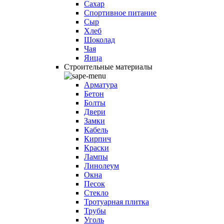
Сахар
Спортивное питание
Сыр
Хлеб
Шоколад
Чая
Яица
Строительные материалы
Арматура
Бетон
Болты
Двери
Замки
Кабель
Кирпич
Краски
Лампы
Линолеум
Окна
Песок
Стекло
Тротуарная плитка
Трубы
Уголь