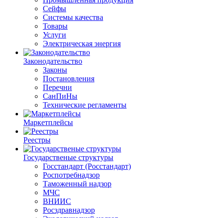
Сейфы
Системы качества
Товары
Услуги
Электрическая энергия
Законодательство
Законы
Постановления
Перечни
СанПиНы
Технические регламенты
Маркетплейсы
Реестры
Государственые структуры
Госстандарт (Росстандарт)
Роспотребнадзор
Таможенный надзор
МЧС
ВНИИС
Росздравнадзор