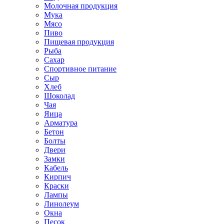
Молочная продукция
Мука
Мясо
Пиво
Пищевая продукция
Рыба
Сахар
Спортивное питание
Сыр
Хлеб
Шоколад
Чая
Яица
Арматура
Бетон
Болты
Двери
Замки
Кабель
Кирпич
Краски
Лампы
Линолеум
Окна
Песок