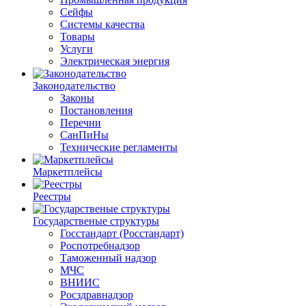
Сейфы
Системы качества
Товары
Услуги
Электрическая энергия
Законодательство
Законы
Постановления
Перечни
СанПиНы
Технические регламенты
Маркетплейсы
Реестры
Государственые структуры
Госстандарт (Росстандарт)
Роспотребнадзор
Таможенный надзор
МЧС
ВНИИС
Росздравнадзор