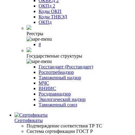
ОКВЕД 2
ОКПд 2
Коды ОКП
Коды ТНВЭД
ОКПд
Реестры
#
Государственые структуры
Госстандарт (Росстандарт)
Роспотребнадзор
Таможенный надзор
МЧС
ВНИИС
Росздравнадзор
Экологический надзор
Таможенный союз
Сертификаты
Подтверждение соответствия ТР ТС
Система сертификации ГОСТ Р