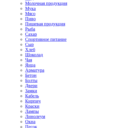
Молочная продукция
Мука
Мясо
Пиво
Пищевая продукция
Рыба
Сахар
Спортивное питание
Сыр
Хлеб
Шоколад
Чая
Яица
Арматура
Бетон
Болты
Двери
Замки
Кабель
Кирпич
Краски
Лампы
Линолеум
Окна
Песок