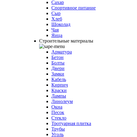
Сахар
Спортивное питание
Сыр
Хлеб
Шоколад
Чая
Яица
Строительные материалы
Арматура
Бетон
Болты
Двери
Замки
Кабель
Кирпич
Краски
Лампы
Линолеум
Окна
Песок
Стекло
Тротуарная плитка
Трубы
Уголь