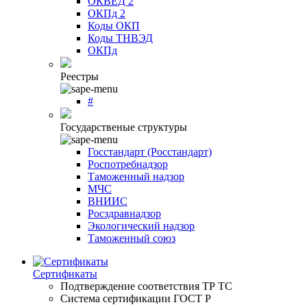
ОКВЕД 2
ОКПд 2
Коды ОКП
Коды ТНВЭД
ОКПд
Реестры
#
Государственые структуры
Госстандарт (Росстандарт)
Роспотребнадзор
Таможенный надзор
МЧС
ВНИИС
Росздравнадзор
Экологический надзор
Таможенный союз
Сертификаты
Подтверждение соответствия ТР ТС
Система сертификации ГОСТ Р