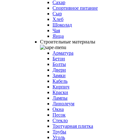
Сахар
Спортивное питание
Сыр
Хлеб
Шоколад
Чая
Яица
Строительные материалы
Арматура
Бетон
Болты
Двери
Замки
Кабель
Кирпич
Краски
Лампы
Линолеум
Окна
Песок
Стекло
Тротуарная плитка
Трубы
Уголь