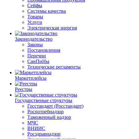
Сейфы
Системы качества
Товары
Услуги
Электрическая энергия
Законодательство
Законы
Постановления
Перечни
СанПиНы
Технические регламенты
Маркетплейсы
Реестры
Государственые структуры
Госстандарт (Росстандарт)
Роспотребнадзор
Таможенный надзор
МЧС
ВНИИС
Росздравнадзор