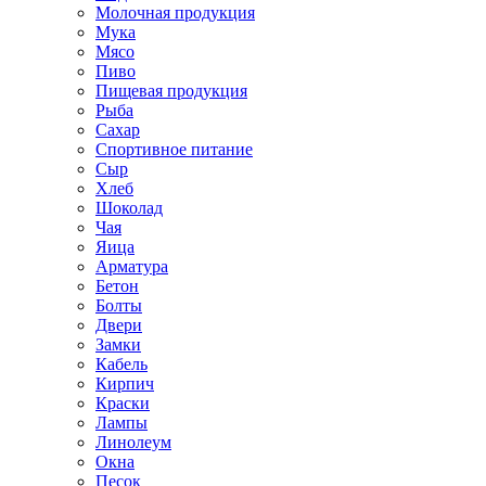
Молочная продукция
Мука
Мясо
Пиво
Пищевая продукция
Рыба
Сахар
Спортивное питание
Сыр
Хлеб
Шоколад
Чая
Яица
Арматура
Бетон
Болты
Двери
Замки
Кабель
Кирпич
Краски
Лампы
Линолеум
Окна
Песок