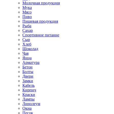
Молочная продукция
Мука
Мясо
Пиво
Пищевая продукция
Рыба
Сахар
Спортивное питание
Сыр
Хлеб
Шоколад
Чая
Яица
Арматура
Бетон
Болты
Двери
Замки
Кабель
Кирпич
Краски
Лампы
Линолеум
Окна
Песок