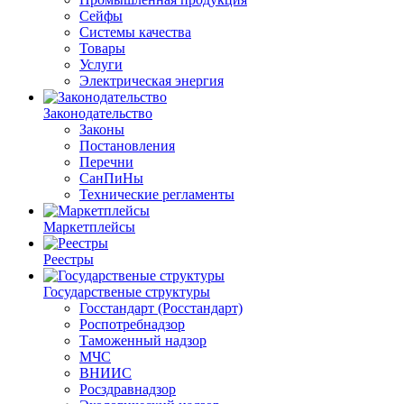
Сейфы
Системы качества
Товары
Услуги
Электрическая энергия
Законодательство
Законы
Постановления
Перечни
СанПиНы
Технические регламенты
Маркетплейсы
Реестры
Государственые структуры
Госстандарт (Росстандарт)
Роспотребнадзор
Таможенный надзор
МЧС
ВНИИС
Росздравнадзор