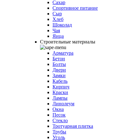
Сахар
Спортивное питание
Сыр
Хлеб
Шоколад
Чая
Яица
Строительные материалы
Арматура
Бетон
Болты
Двери
Замки
Кабель
Кирпич
Краски
Лампы
Линолеум
Окна
Песок
Стекло
Тротуарная плитка
Трубы
Уголь