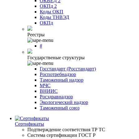
ОКВЕД 2
ОКПд 2
Коды ОКП
Коды ТНВЭД
ОКПд
Реестры
#
Государственые структуры
Госстандарт (Росстандарт)
Роспотребнадзор
Таможенный надзор
МЧС
ВНИИС
Росздравнадзор
Экологический надзор
Таможенный союз
Сертификаты
Подтверждение соответствия ТР ТС
Система сертификации ГОСТ Р