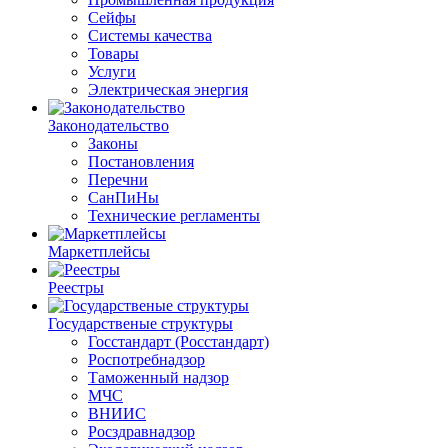
Сейфы
Системы качества
Товары
Услуги
Электрическая энергия
Законодательство
Законы
Постановления
Перечни
СанПиНы
Технические регламенты
Маркетплейсы
Реестры
Государственые структуры
Госстандарт (Росстандарт)
Роспотребнадзор
Таможенный надзор
МЧС
ВНИИС
Росздравнадзор