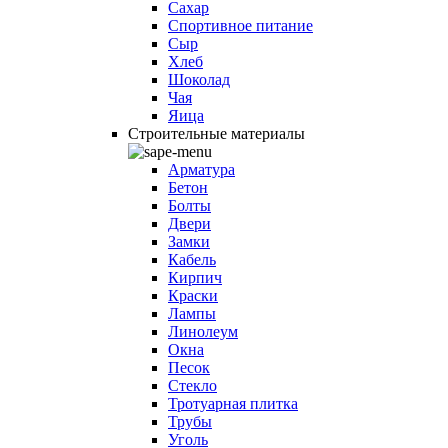
Сахар
Спортивное питание
Сыр
Хлеб
Шоколад
Чая
Яица
Строительные материалы
Арматура
Бетон
Болты
Двери
Замки
Кабель
Кирпич
Краски
Лампы
Линолеум
Окна
Песок
Стекло
Тротуарная плитка
Трубы
Уголь