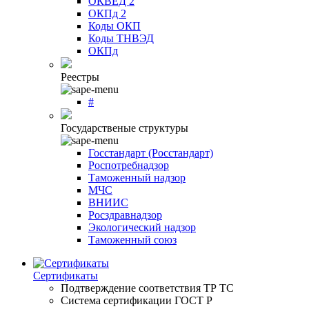
ОКВЕД 2
ОКПд 2
Коды ОКП
Коды ТНВЭД
ОКПд
Реестры
#
Государственые структуры
Госстандарт (Росстандарт)
Роспотребнадзор
Таможенный надзор
МЧС
ВНИИС
Росздравнадзор
Экологический надзор
Таможенный союз
Сертификаты
Подтверждение соответствия ТР ТС
Система сертификации ГОСТ Р