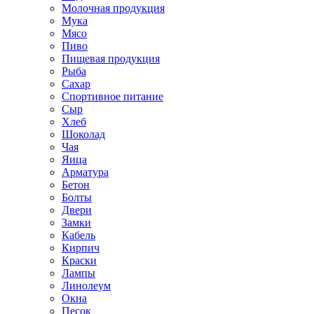
Молочная продукция
Мука
Мясо
Пиво
Пищевая продукция
Рыба
Сахар
Спортивное питание
Сыр
Хлеб
Шоколад
Чая
Яица
Арматура
Бетон
Болты
Двери
Замки
Кабель
Кирпич
Краски
Лампы
Линолеум
Окна
Песок