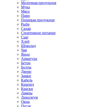
Молочная продукция
Мука
Мясо
Пиво
Пищевая продукция
Рыба
Сахар
Спортивное питание
Сыр
Хлеб
Шоколад
Чая
Яица
Арматура
Бетон
Болты
Двери
Замки
Кабель
Кирпич
Краски
Лампы
Линолеум
Окна
Песок