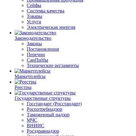
Сейфы
Системы качества
Товары
Услуги
Электрическая энергия
Законодательство
Законы
Постановления
Перечни
СанПиНы
Технические регламенты
Маркетплейсы
Реестры
Государственые структуры
Госстандарт (Росстандарт)
Роспотребнадзор
Таможенный надзор
МЧС
ВНИИС
Росздравнадзор