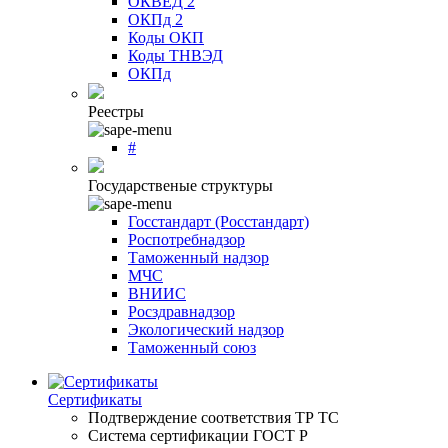
ОКВЕД 2
ОКПд 2
Коды ОКП
Коды ТНВЭД
ОКПд
Реестры
#
Государственые структуры
Госстандарт (Росстандарт)
Роспотребнадзор
Таможенный надзор
МЧС
ВНИИС
Росздравнадзор
Экологический надзор
Таможенный союз
Сертификаты
Подтверждение соответствия ТР ТС
Система сертификации ГОСТ Р