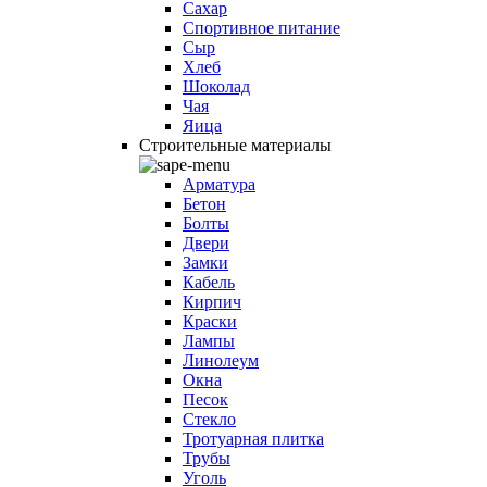
Сахар
Спортивное питание
Сыр
Хлеб
Шоколад
Чая
Яица
Строительные материалы
Арматура
Бетон
Болты
Двери
Замки
Кабель
Кирпич
Краски
Лампы
Линолеум
Окна
Песок
Стекло
Тротуарная плитка
Трубы
Уголь