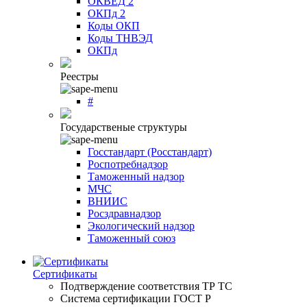
ОКВЕД 2
ОКПд 2
Коды ОКП
Коды ТНВЭД
ОКПд
Реестры
#
Государственые структуры
Госстандарт (Росстандарт)
Роспотребнадзор
Таможенный надзор
МЧС
ВНИИС
Росздравнадзор
Экологический надзор
Таможенный союз
Сертификаты
Подтверждение соответствия ТР ТС
Система сертификации ГОСТ Р