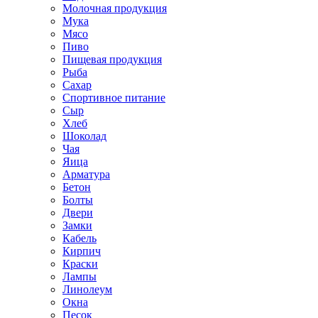
Молочная продукция
Мука
Мясо
Пиво
Пищевая продукция
Рыба
Сахар
Спортивное питание
Сыр
Хлеб
Шоколад
Чая
Яица
Арматура
Бетон
Болты
Двери
Замки
Кабель
Кирпич
Краски
Лампы
Линолеум
Окна
Песок