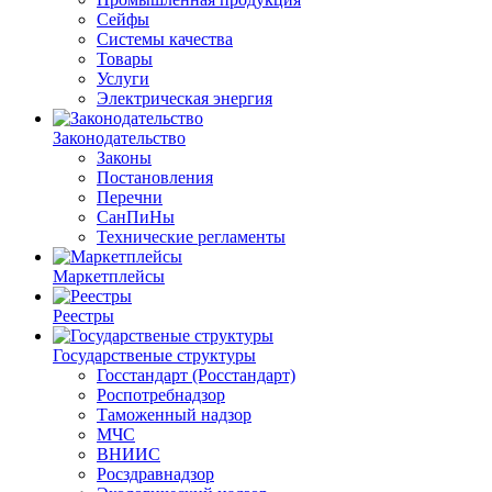
Сейфы
Системы качества
Товары
Услуги
Электрическая энергия
Законодательство
Законы
Постановления
Перечни
СанПиНы
Технические регламенты
Маркетплейсы
Реестры
Государственые структуры
Госстандарт (Росстандарт)
Роспотребнадзор
Таможенный надзор
МЧС
ВНИИС
Росздравнадзор