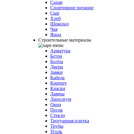
Сахар
Спортивное питание
Сыр
Хлеб
Шоколад
Чая
Яица
Строительные материалы
Арматура
Бетон
Болты
Двери
Замки
Кабель
Кирпич
Краски
Лампы
Линолеум
Окна
Песок
Стекло
Тротуарная плитка
Трубы
Уголь