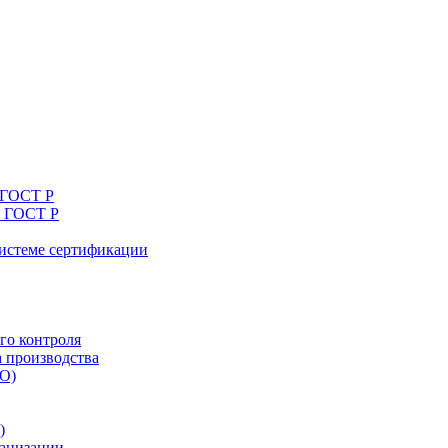
 ГОСТ Р
я ГОСТ Р
системе сертификации
го контроля
а производства
ТО)
)
ганизации