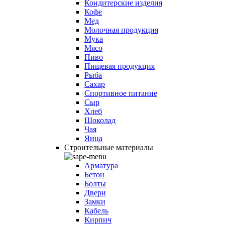
Кондитерские изделия
Кофе
Мед
Молочная продукция
Мука
Мясо
Пиво
Пищевая продукция
Рыба
Сахар
Спортивное питание
Сыр
Хлеб
Шоколад
Чая
Яица
Строительные материалы
Арматура
Бетон
Болты
Двери
Замки
Кабель
Кирпич