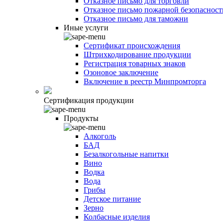
Отказное письмо для торговли
Отказное письмо пожарной безопасност
Отказное письмо для таможни
Иные услуги
Сертификат происхождения
Штрихкодирование продукции
Регистрация товарных знаков
Озоновое заключение
Включение в реестр Минпромторга
Сертификация продукции
Продукты
Алкоголь
БАД
Безалкогольные напитки
Вино
Водка
Вода
Грибы
Детское питание
Зерно
Колбасные изделия