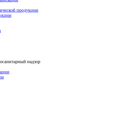
мической продукции
дукции
и
тосанитарный надзор
рации
ра