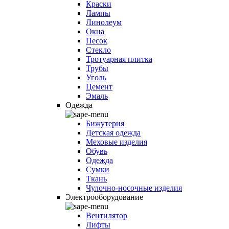
Краски
Лампы
Линолеум
Окна
Песок
Стекло
Тротуарная плитка
Трубы
Уголь
Цемент
Эмаль
Одежда
Бижутерия
Детская одежда
Меховые изделия
Обувь
Одежда
Сумки
Ткань
Чулочно-носочные изделия
Электрооборудование
Вентилятор
Лифты