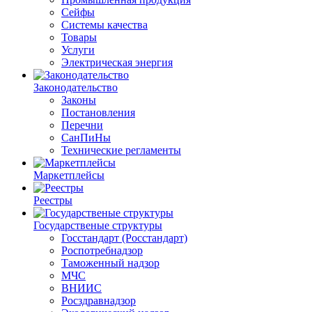
Сейфы
Системы качества
Товары
Услуги
Электрическая энергия
Законодательство
Законы
Постановления
Перечни
СанПиНы
Технические регламенты
Маркетплейсы
Реестры
Государственые структуры
Госстандарт (Росстандарт)
Роспотребнадзор
Таможенный надзор
МЧС
ВНИИС
Росздравнадзор