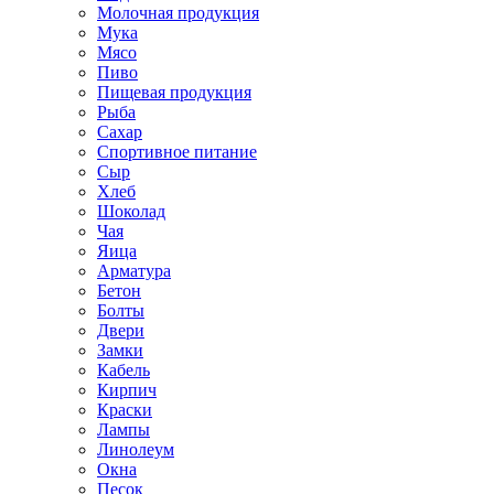
Молочная продукция
Мука
Мясо
Пиво
Пищевая продукция
Рыба
Сахар
Спортивное питание
Сыр
Хлеб
Шоколад
Чая
Яица
Арматура
Бетон
Болты
Двери
Замки
Кабель
Кирпич
Краски
Лампы
Линолеум
Окна
Песок