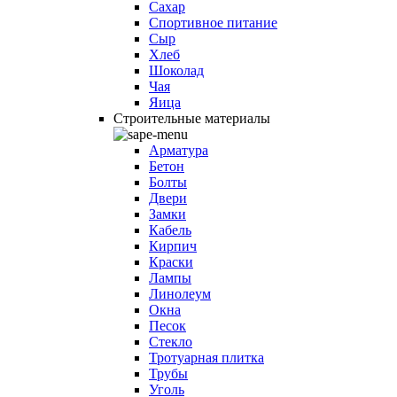
Сахар
Спортивное питание
Сыр
Хлеб
Шоколад
Чая
Яица
Строительные материалы
Арматура
Бетон
Болты
Двери
Замки
Кабель
Кирпич
Краски
Лампы
Линолеум
Окна
Песок
Стекло
Тротуарная плитка
Трубы
Уголь