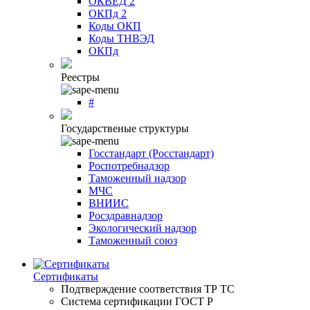
ОКВЕД 2
ОКПд 2
Коды ОКП
Коды ТНВЭД
ОКПд
Реестры
#
Государственые структуры
Госстандарт (Росстандарт)
Роспотребнадзор
Таможенный надзор
МЧС
ВНИИС
Росздравнадзор
Экологический надзор
Таможенный союз
Сертификаты
Подтверждение соответствия ТР ТС
Система сертификации ГОСТ Р