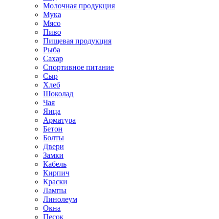
Молочная продукция
Мука
Мясо
Пиво
Пищевая продукция
Рыба
Сахар
Спортивное питание
Сыр
Хлеб
Шоколад
Чая
Яица
Арматура
Бетон
Болты
Двери
Замки
Кабель
Кирпич
Краски
Лампы
Линолеум
Окна
Песок