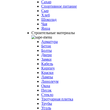
Сахар
Спортивное питание
Сыр
Хлеб
Шоколад
Чая
Яица
Строительные материалы
Арматура
Бетон
Болты
Двери
Замки
Кабель
Кирпич
Краски
Лампы
Линолеум
Окна
Песок
Стекло
Тротуарная плитка
Трубы
Уголь