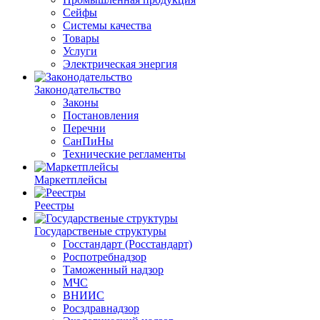
Сейфы
Системы качества
Товары
Услуги
Электрическая энергия
Законодательство
Законы
Постановления
Перечни
СанПиНы
Технические регламенты
Маркетплейсы
Реестры
Государственые структуры
Госстандарт (Росстандарт)
Роспотребнадзор
Таможенный надзор
МЧС
ВНИИС
Росздравнадзор