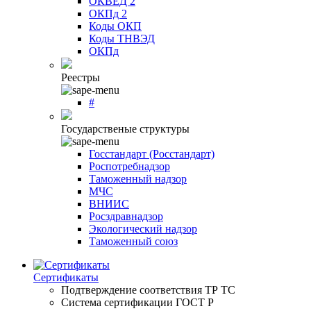
ОКВЕД 2
ОКПд 2
Коды ОКП
Коды ТНВЭД
ОКПд
Реестры
#
Государственые структуры
Госстандарт (Росстандарт)
Роспотребнадзор
Таможенный надзор
МЧС
ВНИИС
Росздравнадзор
Экологический надзор
Таможенный союз
Сертификаты
Подтверждение соответствия ТР ТС
Система сертификации ГОСТ Р