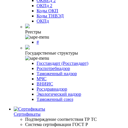
ОКВЕД 2
ОКПд 2
Коды ОКП
Коды ТНВЭД
ОКПд
Реестры
#
Государственые структуры
Госстандарт (Росстандарт)
Роспотребнадзор
Таможенный надзор
МЧС
ВНИИС
Росздравнадзор
Экологический надзор
Таможенный союз
Сертификаты
Подтверждение соответствия ТР ТС
Система сертификации ГОСТ Р