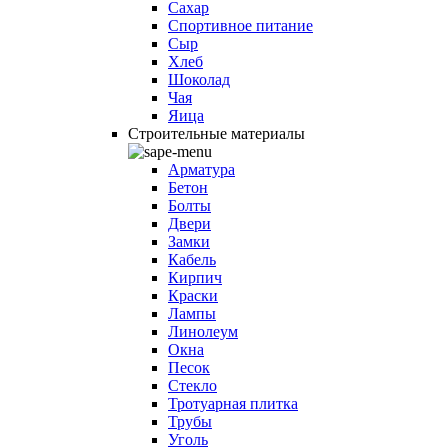
Сахар
Спортивное питание
Сыр
Хлеб
Шоколад
Чая
Яица
Строительные материалы
Арматура
Бетон
Болты
Двери
Замки
Кабель
Кирпич
Краски
Лампы
Линолеум
Окна
Песок
Стекло
Тротуарная плитка
Трубы
Уголь