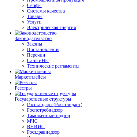
Сейфы
Системы качества
Товары
Услуги
Электрическая энергия
Законодательство
Законы
Постановления
Перечни
СанПиНы
Технические регламенты
Маркетплейсы
Реестры
Государственые структуры
Госстандарт (Росстандарт)
Роспотребнадзор
Таможенный надзор
МЧС
ВНИИС
Росздравнадзор