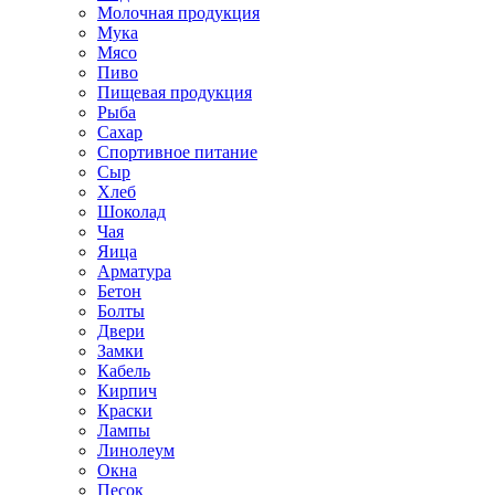
Молочная продукция
Мука
Мясо
Пиво
Пищевая продукция
Рыба
Сахар
Спортивное питание
Сыр
Хлеб
Шоколад
Чая
Яица
Арматура
Бетон
Болты
Двери
Замки
Кабель
Кирпич
Краски
Лампы
Линолеум
Окна
Песок