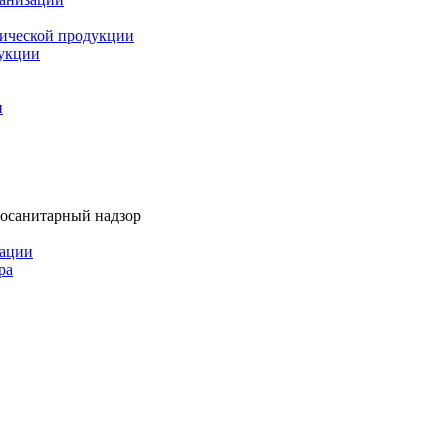
мической продукции
дукции
и
тосанитарный надзор
рации
ра