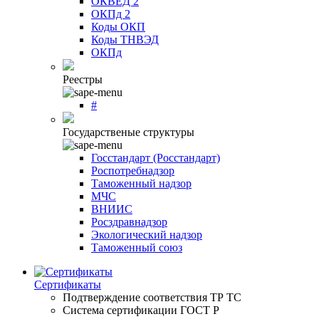
ОКВЕД 2
ОКПд 2
Коды ОКП
Коды ТНВЭД
ОКПд
Реестры
#
Государственые структуры
Госстандарт (Росстандарт)
Роспотребнадзор
Таможенный надзор
МЧС
ВНИИС
Росздравнадзор
Экологический надзор
Таможенный союз
Сертификаты
Подтверждение соответствия ТР ТС
Система сертификации ГОСТ Р