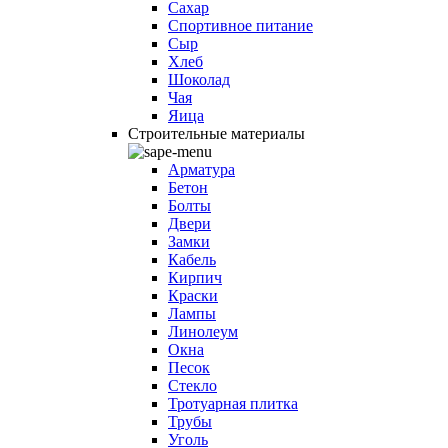
Сахар
Спортивное питание
Сыр
Хлеб
Шоколад
Чая
Яица
Строительные материалы
Арматура
Бетон
Болты
Двери
Замки
Кабель
Кирпич
Краски
Лампы
Линолеум
Окна
Песок
Стекло
Тротуарная плитка
Трубы
Уголь