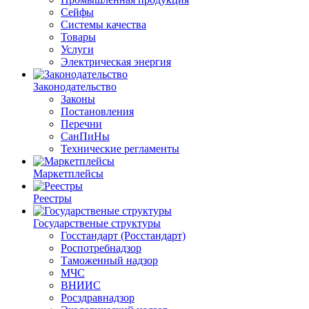
Сейфы
Системы качества
Товары
Услуги
Электрическая энергия
Законодательство
Законы
Постановления
Перечни
СанПиНы
Технические регламенты
Маркетплейсы
Реестры
Государственые структуры
Госстандарт (Росстандарт)
Роспотребнадзор
Таможенный надзор
МЧС
ВНИИС
Росздравнадзор