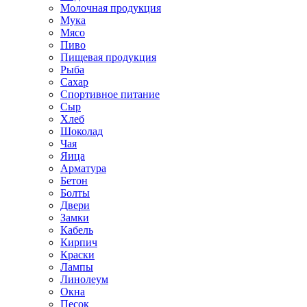
Молочная продукция
Мука
Мясо
Пиво
Пищевая продукция
Рыба
Сахар
Спортивное питание
Сыр
Хлеб
Шоколад
Чая
Яица
Арматура
Бетон
Болты
Двери
Замки
Кабель
Кирпич
Краски
Лампы
Линолеум
Окна
Песок