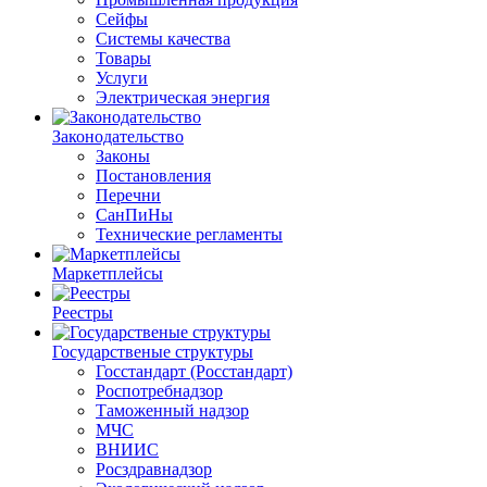
Сейфы
Системы качества
Товары
Услуги
Электрическая энергия
Законодательство
Законы
Постановления
Перечни
СанПиНы
Технические регламенты
Маркетплейсы
Реестры
Государственые структуры
Госстандарт (Росстандарт)
Роспотребнадзор
Таможенный надзор
МЧС
ВНИИС
Росздравнадзор