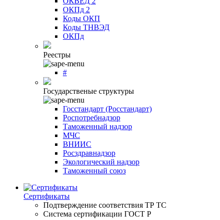
ОКВЕД 2
ОКПд 2
Коды ОКП
Коды ТНВЭД
ОКПд
Реестры
#
Государственые структуры
Госстандарт (Росстандарт)
Роспотребнадзор
Таможенный надзор
МЧС
ВНИИС
Росздравнадзор
Экологический надзор
Таможенный союз
Сертификаты
Подтверждение соответствия ТР ТС
Система сертификации ГОСТ Р