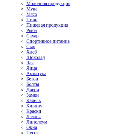
Молочная продукция
Мука
Мясо
Пиво
Пищевая продукция
Рыба
Сахар
Спортивное питание
Сыр
Хлеб
Шоколад
Чая
Яица
Арматура
Бетон
Болты
Двери
Замки
Кабель
Кирпич
Краски
Лампы
Линолеум
Окна
Песок