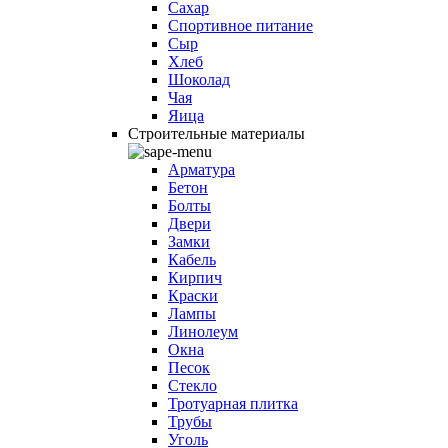
Сахар
Спортивное питание
Сыр
Хлеб
Шоколад
Чая
Яица
Строительные материалы
Арматура
Бетон
Болты
Двери
Замки
Кабель
Кирпич
Краски
Лампы
Линолеум
Окна
Песок
Стекло
Тротуарная плитка
Трубы
Уголь