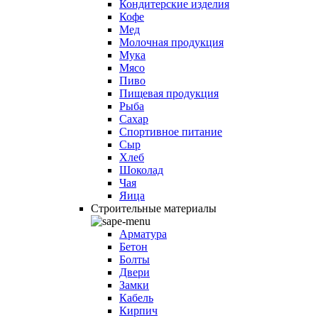
Кондитерские изделия
Кофе
Мед
Молочная продукция
Мука
Мясо
Пиво
Пищевая продукция
Рыба
Сахар
Спортивное питание
Сыр
Хлеб
Шоколад
Чая
Яица
Строительные материалы
Арматура
Бетон
Болты
Двери
Замки
Кабель
Кирпич