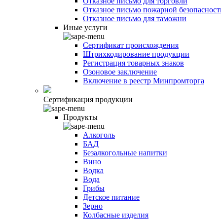
Отказное письмо для торговли
Отказное письмо пожарной безопасност
Отказное письмо для таможни
Иные услуги
Сертификат происхождения
Штрихкодирование продукции
Регистрация товарных знаков
Озоновое заключение
Включение в реестр Минпромторга
Сертификация продукции
Продукты
Алкоголь
БАД
Безалкогольные напитки
Вино
Водка
Вода
Грибы
Детское питание
Зерно
Колбасные изделия