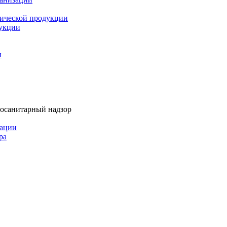
мической продукции
дукции
и
тосанитарный надзор
рации
ра