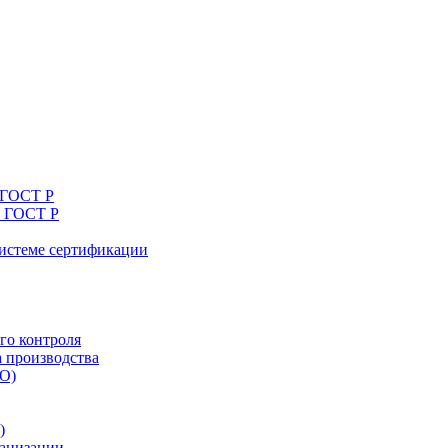
 ГОСТ Р
я ГОСТ Р
системе сертификации
го контроля
а производства
ТО)
)
ганизации