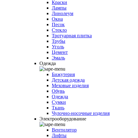
Краски
Лампы
Линолеум
Окна
Песок
Стекло
Тротуарная плитка
Трубы
Уголь
Цемент
Эмаль
Одежда
Бижутерия
Детская одежда
Меховые изделия
Обувь
Одежда
Сумки
Ткань
Чулочно-носочные изделия
Электрооборудование
Вентилятор
Лифты