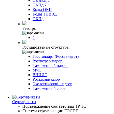
ОКВЕД 2
ОКПд 2
Коды ОКП
Коды ТНВЭД
ОКПд
Реестры
#
Государственые структуры
Госстандарт (Росстандарт)
Роспотребнадзор
Таможенный надзор
МЧС
ВНИИС
Росздравнадзор
Экологический надзор
Таможенный союз
Сертификаты
Подтверждение соответствия ТР ТС
Система сертификации ГОСТ Р