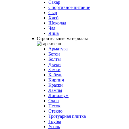
Сахар
Спортивное питание
Сыр
Хлеб
Шоколад
Чая
Яица
Строительные материалы
Арматура
Бетон
Болты
Двери
Замки
Кабель
Кирпич
Краски
Лампы
Линолеум
Окна
Песок
Стекло
Тротуарная плитка
Трубы
Уголь