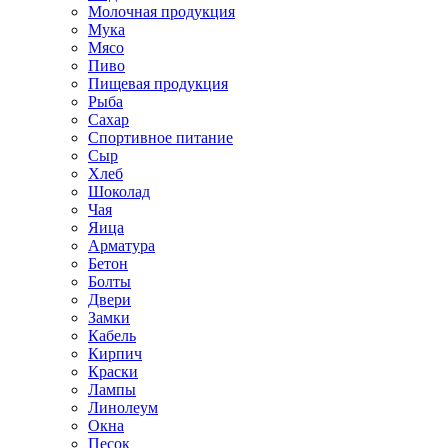
Молочная продукция
Мука
Мясо
Пиво
Пищевая продукция
Рыба
Сахар
Спортивное питание
Сыр
Хлеб
Шоколад
Чая
Яица
Арматура
Бетон
Болты
Двери
Замки
Кабель
Кирпич
Краски
Лампы
Линолеум
Окна
Песок