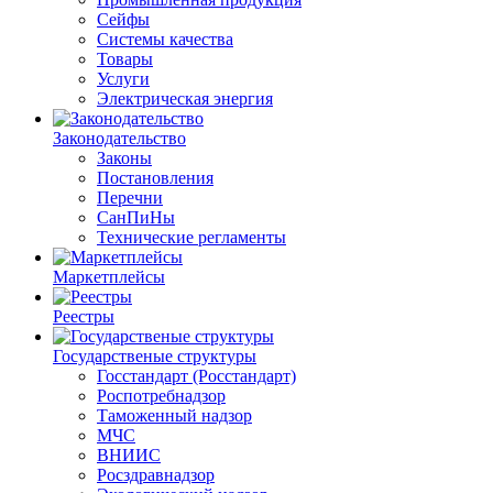
Сейфы
Системы качества
Товары
Услуги
Электрическая энергия
Законодательство
Законы
Постановления
Перечни
СанПиНы
Технические регламенты
Маркетплейсы
Реестры
Государственые структуры
Госстандарт (Росстандарт)
Роспотребнадзор
Таможенный надзор
МЧС
ВНИИС
Росздравнадзор