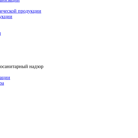
мической продукции
дукции
и
тосанитарный надзор
рации
ра