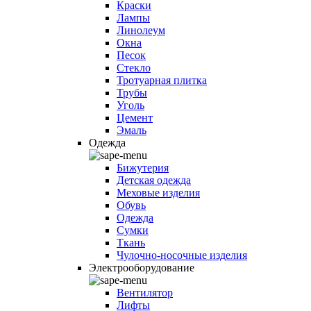
Краски
Лампы
Линолеум
Окна
Песок
Стекло
Тротуарная плитка
Трубы
Уголь
Цемент
Эмаль
Одежда
Бижутерия
Детская одежда
Меховые изделия
Обувь
Одежда
Сумки
Ткань
Чулочно-носочные изделия
Электрооборудование
Вентилятор
Лифты