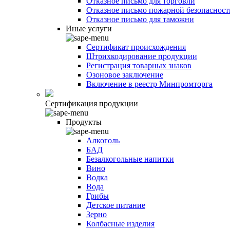
Отказное письмо для торговли
Отказное письмо пожарной безопасност
Отказное письмо для таможни
Иные услуги
Сертификат происхождения
Штрихкодирование продукции
Регистрация товарных знаков
Озоновое заключение
Включение в реестр Минпромторга
Сертификация продукции
Продукты
Алкоголь
БАД
Безалкогольные напитки
Вино
Водка
Вода
Грибы
Детское питание
Зерно
Колбасные изделия