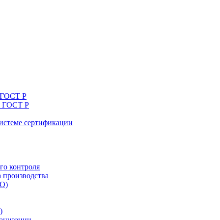
 ГОСТ Р
я ГОСТ Р
системе сертификации
го контроля
а производства
ТО)
)
ганизации