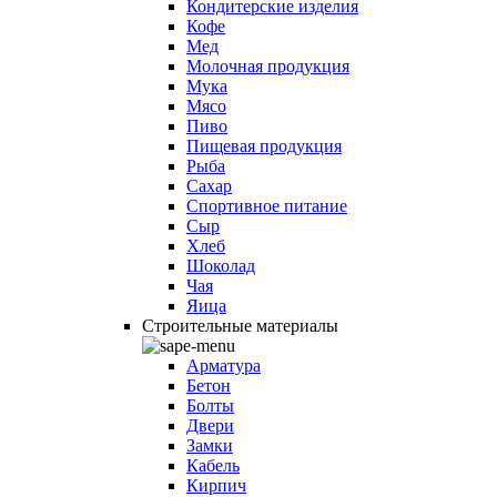
Кондитерские изделия
Кофе
Мед
Молочная продукция
Мука
Мясо
Пиво
Пищевая продукция
Рыба
Сахар
Спортивное питание
Сыр
Хлеб
Шоколад
Чая
Яица
Строительные материалы
Арматура
Бетон
Болты
Двери
Замки
Кабель
Кирпич