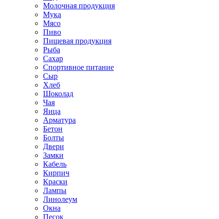
Молочная продукция
Мука
Мясо
Пиво
Пищевая продукция
Рыба
Сахар
Спортивное питание
Сыр
Хлеб
Шоколад
Чая
Яица
Арматура
Бетон
Болты
Двери
Замки
Кабель
Кирпич
Краски
Лампы
Линолеум
Окна
Песок