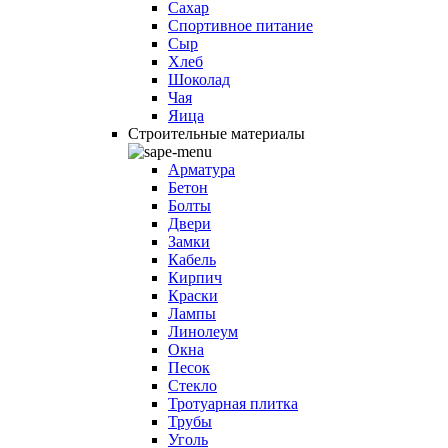
Сахар
Спортивное питание
Сыр
Хлеб
Шоколад
Чая
Яица
Строительные материалы
Арматура
Бетон
Болты
Двери
Замки
Кабель
Кирпич
Краски
Лампы
Линолеум
Окна
Песок
Стекло
Тротуарная плитка
Трубы
Уголь