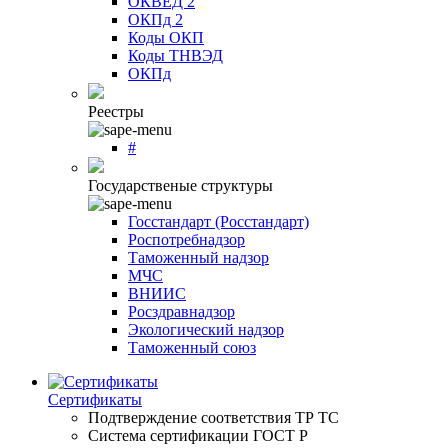
ОКВЕД 2
ОКПд 2
Коды ОКП
Коды ТНВЭД
ОКПд
Реестры
#
Государственые структуры
Госстандарт (Росстандарт)
Роспотребнадзор
Таможенный надзор
МЧС
ВНИИС
Росздравнадзор
Экологический надзор
Таможенный союз
Сертификаты
Подтверждение соответствия ТР ТС
Система сертификации ГОСТ Р