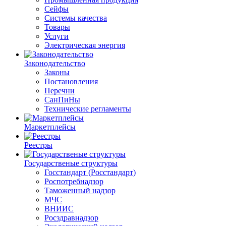
Сейфы
Системы качества
Товары
Услуги
Электрическая энергия
Законодательство
Законы
Постановления
Перечни
СанПиНы
Технические регламенты
Маркетплейсы
Реестры
Государственые структуры
Госстандарт (Росстандарт)
Роспотребнадзор
Таможенный надзор
МЧС
ВНИИС
Росздравнадзор