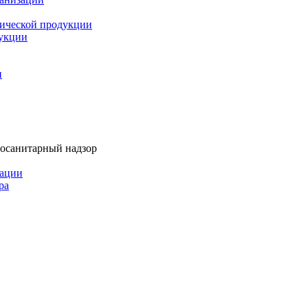
мической продукции
дукции
и
тосанитарный надзор
рации
ра