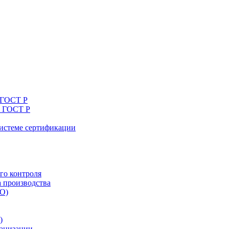
 ГОСТ Р
я ГОСТ Р
системе сертификации
го контроля
а производства
ТО)
)
ганизации