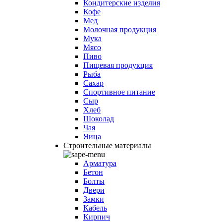
Кондитерские изделия
Кофе
Мед
Молочная продукция
Мука
Мясо
Пиво
Пищевая продукция
Рыба
Сахар
Спортивное питание
Сыр
Хлеб
Шоколад
Чая
Яица
Строительные материалы
Арматура
Бетон
Болты
Двери
Замки
Кабель
Кирпич