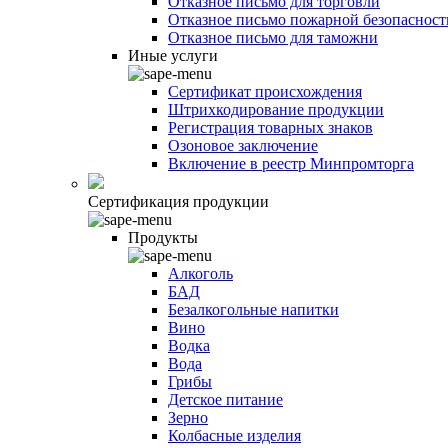
Отказное письмо для торговли
Отказное письмо пожарной безопасност
Отказное письмо для таможни
Иные услуги
Сертификат происхождения
Штрихкодирование продукции
Регистрация товарных знаков
Озоновое заключение
Включение в реестр Минпромторга
Сертификация продукции
Продукты
Алкоголь
БАД
Безалкогольные напитки
Вино
Водка
Вода
Грибы
Детское питание
Зерно
Колбасные изделия