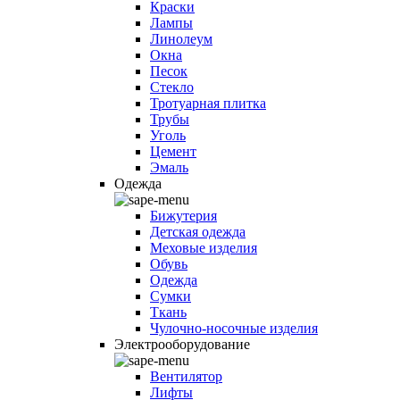
Краски
Лампы
Линолеум
Окна
Песок
Стекло
Тротуарная плитка
Трубы
Уголь
Цемент
Эмаль
Одежда
Бижутерия
Детская одежда
Меховые изделия
Обувь
Одежда
Сумки
Ткань
Чулочно-носочные изделия
Электрооборудование
Вентилятор
Лифты