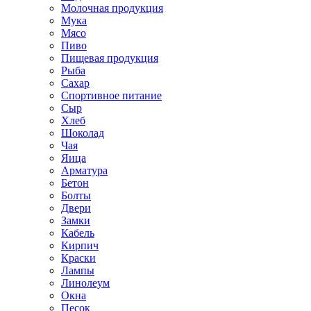
Молочная продукция
Мука
Мясо
Пиво
Пищевая продукция
Рыба
Сахар
Спортивное питание
Сыр
Хлеб
Шоколад
Чая
Яица
Арматура
Бетон
Болты
Двери
Замки
Кабель
Кирпич
Краски
Лампы
Линолеум
Окна
Песок