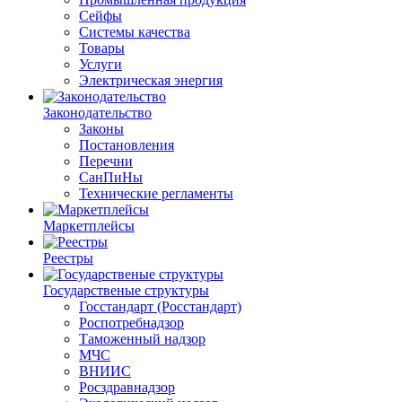
Сейфы
Системы качества
Товары
Услуги
Электрическая энергия
Законодательство
Законы
Постановления
Перечни
СанПиНы
Технические регламенты
Маркетплейсы
Реестры
Государственые структуры
Госстандарт (Росстандарт)
Роспотребнадзор
Таможенный надзор
МЧС
ВНИИС
Росздравнадзор