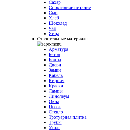
Сахар
Спортивное питание
Сыр
Хлеб
Шоколад
Чая
Яица
Строительные материалы
Арматура
Бетон
Болты
Двери
Замки
Кабель
Кирпич
Краски
Лампы
Линолеум
Окна
Песок
Стекло
Тротуарная плитка
Трубы
Уголь