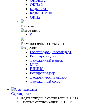
ОКВЕД 2
ОКПд 2
Коды ОКП
Коды ТНВЭД
ОКПд
Реестры
#
Государственые структуры
Госстандарт (Росстандарт)
Роспотребнадзор
Таможенный надзор
МЧС
ВНИИС
Росздравнадзор
Экологический надзор
Таможенный союз
Сертификаты
Подтверждение соответствия ТР ТС
Система сертификации ГОСТ Р