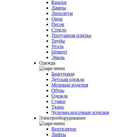
Краски
Лампы
Линолеум
Окна
Песок
Стекло
Тротуарная плитка
Трубы
Уголь
Цемент
Эмаль
Одежда
Бижутерия
Детская одежда
Меховые изделия
Обувь
Одежда
Сумки
Ткань
Чулочно-носочные изделия
Электрооборудование
Вентилятор
Лифты