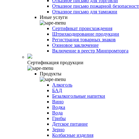
Отказное письмо для торговли
Отказное письмо пожарной безопасност
Отказное письмо для таможни
Иные услуги
Сертификат происхождения
Штрихкодирование продукции
Регистрация товарных знаков
Озоновое заключение
Включение в реестр Минпромторга
Сертификация продукции
Продукты
Алкоголь
БАД
Безалкогольные напитки
Вино
Водка
Вода
Грибы
Детское питание
Зерно
Колбасные изделия