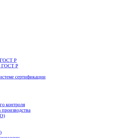
 ГОСТ Р
я ГОСТ Р
системе сертификации
го контроля
а производства
ТО)
)
ганизации