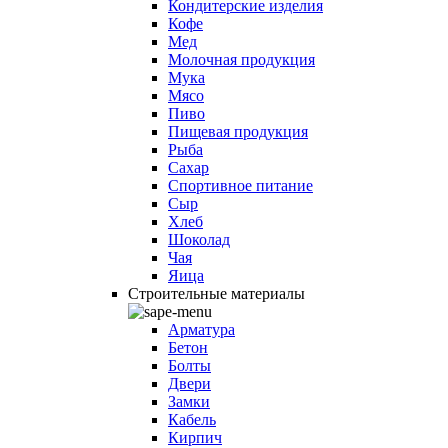
Кондитерские изделия
Кофе
Мед
Молочная продукция
Мука
Мясо
Пиво
Пищевая продукция
Рыба
Сахар
Спортивное питание
Сыр
Хлеб
Шоколад
Чая
Яица
Строительные материалы
Арматура
Бетон
Болты
Двери
Замки
Кабель
Кирпич