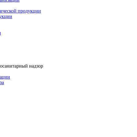
мической продукции
дукции
и
тосанитарный надзор
рации
ра