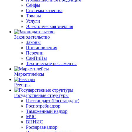
Сейфы
Системы качества
Товары
Услуги
Электрическая энергия
Законодательство
Законы
Постановления
Перечни
СанПиНы
Технические регламенты
Маркетплейсы
Реестры
Государственые структуры
Госстандарт (Росстандарт)
Роспотребнадзор
Таможенный надзор
МЧС
ВНИИС
Росздравнадзор