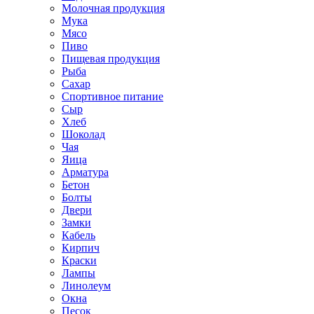
Молочная продукция
Мука
Мясо
Пиво
Пищевая продукция
Рыба
Сахар
Спортивное питание
Сыр
Хлеб
Шоколад
Чая
Яица
Арматура
Бетон
Болты
Двери
Замки
Кабель
Кирпич
Краски
Лампы
Линолеум
Окна
Песок