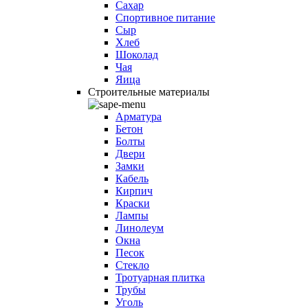
Сахар
Спортивное питание
Сыр
Хлеб
Шоколад
Чая
Яица
Строительные материалы
Арматура
Бетон
Болты
Двери
Замки
Кабель
Кирпич
Краски
Лампы
Линолеум
Окна
Песок
Стекло
Тротуарная плитка
Трубы
Уголь