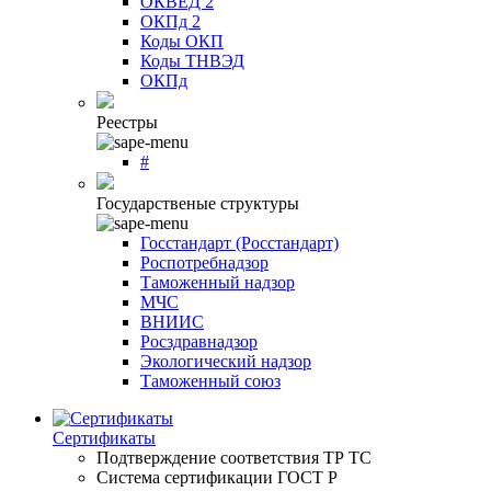
ОКВЕД 2
ОКПд 2
Коды ОКП
Коды ТНВЭД
ОКПд
Реестры
#
Государственые структуры
Госстандарт (Росстандарт)
Роспотребнадзор
Таможенный надзор
МЧС
ВНИИС
Росздравнадзор
Экологический надзор
Таможенный союз
Сертификаты
Подтверждение соответствия ТР ТС
Система сертификации ГОСТ Р