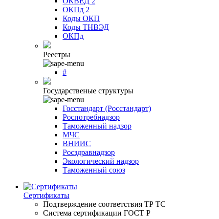
ОКВЕД 2
ОКПд 2
Коды ОКП
Коды ТНВЭД
ОКПд
Реестры
#
Государственые структуры
Госстандарт (Росстандарт)
Роспотребнадзор
Таможенный надзор
МЧС
ВНИИС
Росздравнадзор
Экологический надзор
Таможенный союз
Сертификаты
Подтверждение соответствия ТР ТС
Система сертификации ГОСТ Р