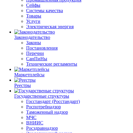
Сейфы
Системы качества
Товары
Услуги
Электрическая энергия
Законодательство
Законы
Постановления
Перечни
СанПиНы
Технические регламенты
Маркетплейсы
Реестры
Государственые структуры
Госстандарт (Росстандарт)
Роспотребнадзор
Таможенный надзор
МЧС
ВНИИС
Росздравнадзор