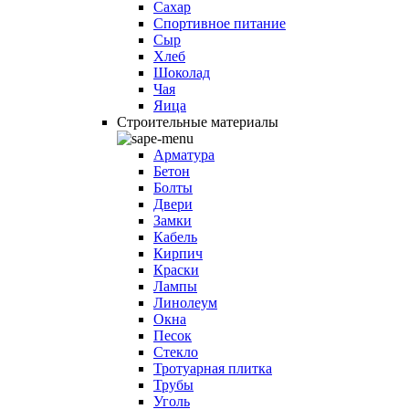
Сахар
Спортивное питание
Сыр
Хлеб
Шоколад
Чая
Яица
Строительные материалы
Арматура
Бетон
Болты
Двери
Замки
Кабель
Кирпич
Краски
Лампы
Линолеум
Окна
Песок
Стекло
Тротуарная плитка
Трубы
Уголь