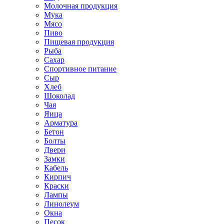
Молочная продукция
Мука
Мясо
Пиво
Пищевая продукция
Рыба
Сахар
Спортивное питание
Сыр
Хлеб
Шоколад
Чая
Яица
Арматура
Бетон
Болты
Двери
Замки
Кабель
Кирпич
Краски
Лампы
Линолеум
Окна
Песок