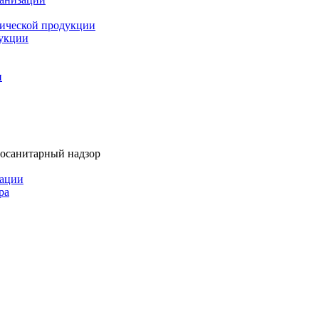
мической продукции
дукции
и
тосанитарный надзор
рации
ра