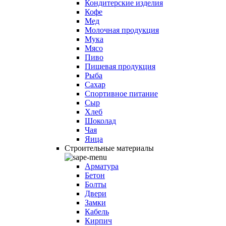
Кондитерские изделия
Кофе
Мед
Молочная продукция
Мука
Мясо
Пиво
Пищевая продукция
Рыба
Сахар
Спортивное питание
Сыр
Хлеб
Шоколад
Чая
Яица
Строительные материалы
Арматура
Бетон
Болты
Двери
Замки
Кабель
Кирпич