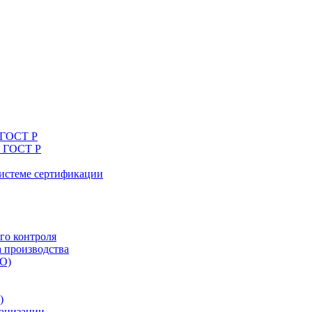
 ГОСТ Р
я ГОСТ Р
системе сертификации
го контроля
а производства
ТО)
)
ганизации