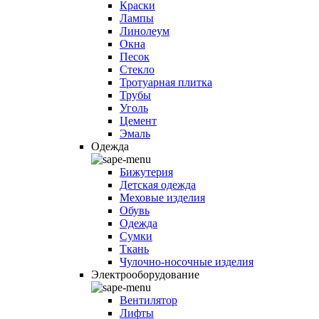
Краски
Лампы
Линолеум
Окна
Песок
Стекло
Тротуарная плитка
Трубы
Уголь
Цемент
Эмаль
Одежда
Бижутерия
Детская одежда
Меховые изделия
Обувь
Одежда
Сумки
Ткань
Чулочно-носочные изделия
Электрооборудование
Вентилятор
Лифты