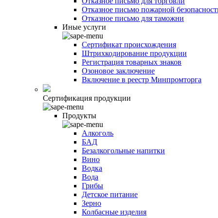
Отказное письмо для торговли
Отказное письмо пожарной безопасност
Отказное письмо для таможни
Иные услуги
Сертификат происхождения
Штрихкодирование продукции
Регистрация товарных знаков
Озоновое заключение
Включение в реестр Минпромторга
Сертификация продукции
Продукты
Алкоголь
БАД
Безалкогольные напитки
Вино
Водка
Вода
Грибы
Детское питание
Зерно
Колбасные изделия