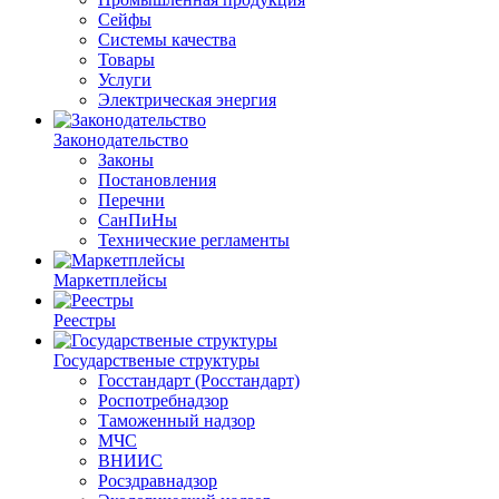
Сейфы
Системы качества
Товары
Услуги
Электрическая энергия
Законодательство
Законы
Постановления
Перечни
СанПиНы
Технические регламенты
Маркетплейсы
Реестры
Государственые структуры
Госстандарт (Росстандарт)
Роспотребнадзор
Таможенный надзор
МЧС
ВНИИС
Росздравнадзор