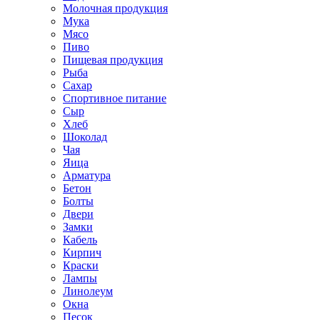
Молочная продукция
Мука
Мясо
Пиво
Пищевая продукция
Рыба
Сахар
Спортивное питание
Сыр
Хлеб
Шоколад
Чая
Яица
Арматура
Бетон
Болты
Двери
Замки
Кабель
Кирпич
Краски
Лампы
Линолеум
Окна
Песок