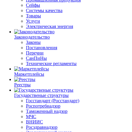
Сейфы
Системы качества
Товары
Услуги
Электрическая энергия
Законодательство
Законы
Постановления
Перечни
СанПиНы
Технические регламенты
Маркетплейсы
Реестры
Государственые структуры
Госстандарт (Росстандарт)
Роспотребнадзор
Таможенный надзор
МЧС
ВНИИС
Росздравнадзор