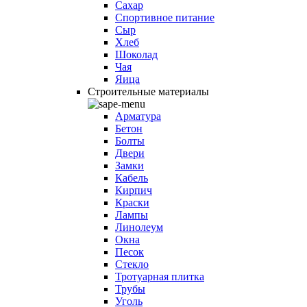
Сахар
Спортивное питание
Сыр
Хлеб
Шоколад
Чая
Яица
Строительные материалы
Арматура
Бетон
Болты
Двери
Замки
Кабель
Кирпич
Краски
Лампы
Линолеум
Окна
Песок
Стекло
Тротуарная плитка
Трубы
Уголь