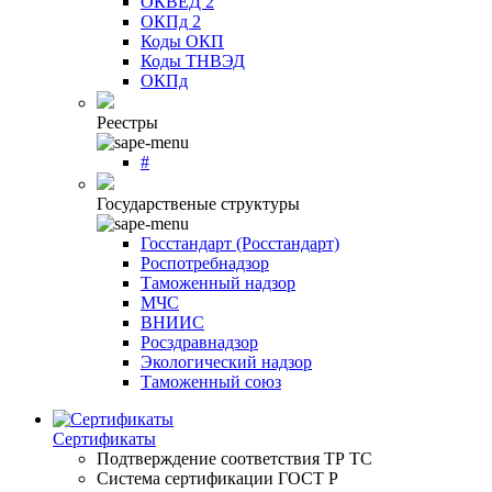
ОКВЕД 2
ОКПд 2
Коды ОКП
Коды ТНВЭД
ОКПд
Реестры
#
Государственые структуры
Госстандарт (Росстандарт)
Роспотребнадзор
Таможенный надзор
МЧС
ВНИИС
Росздравнадзор
Экологический надзор
Таможенный союз
Сертификаты
Подтверждение соответствия ТР ТС
Система сертификации ГОСТ Р