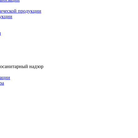
мической продукции
дукции
и
тосанитарный надзор
рации
ра