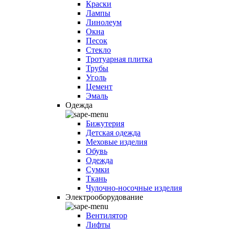
Краски
Лампы
Линолеум
Окна
Песок
Стекло
Тротуарная плитка
Трубы
Уголь
Цемент
Эмаль
Одежда
Бижутерия
Детская одежда
Меховые изделия
Обувь
Одежда
Сумки
Ткань
Чулочно-носочные изделия
Электрооборудование
Вентилятор
Лифты