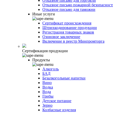
Отказное письмо для торговли
Отказное письмо пожарной безопасност
Отказное письмо для таможни
Иные услуги
Сертификат происхождения
Штрихкодирование продукции
Регистрация товарных знаков
Озоновое заключение
Включение в реестр Минпромторга
Сертификация продукции
Продукты
Алкоголь
БАД
Безалкогольные напитки
Вино
Водка
Вода
Грибы
Детское питание
Зерно
Колбасные изделия