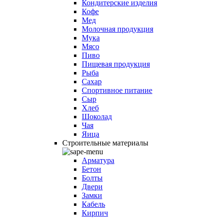
Кондитерские изделия
Кофе
Мед
Молочная продукция
Мука
Мясо
Пиво
Пищевая продукция
Рыба
Сахар
Спортивное питание
Сыр
Хлеб
Шоколад
Чая
Яица
Строительные материалы
Арматура
Бетон
Болты
Двери
Замки
Кабель
Кирпич