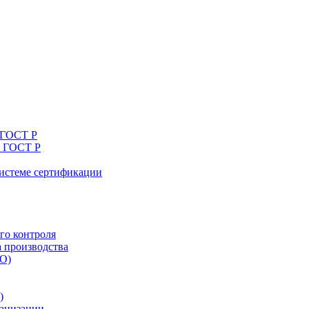
 ГОСТ Р
я ГОСТ Р
системе сертификации
го контроля
а производства
ТО)
)
ганизации