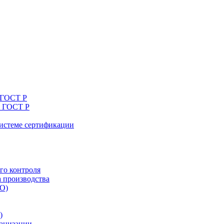
 ГОСТ Р
я ГОСТ Р
системе сертификации
го контроля
а производства
ТО)
)
ганизации