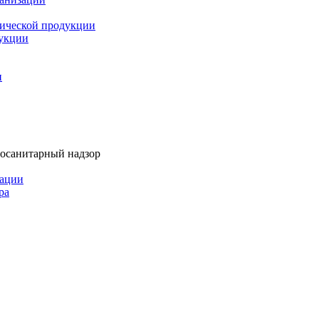
мической продукции
дукции
и
тосанитарный надзор
рации
ра