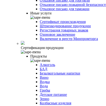
Отказное письмо для торговли
Отказное письмо пожарной безопасност
Отказное письмо для таможни
Иные услуги
Сертификат происхождения
Штрихкодирование продукции
Регистрация товарных знаков
Озоновое заключение
Включение в реестр Минпромторга
Сертификация продукции
Продукты
Алкоголь
БАД
Безалкогольные напитки
Вино
Водка
Вода
Грибы
Детское питание
Зерно
Колбасные изделия