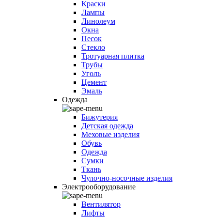
Краски
Лампы
Линолеум
Окна
Песок
Стекло
Тротуарная плитка
Трубы
Уголь
Цемент
Эмаль
Одежда
Бижутерия
Детская одежда
Меховые изделия
Обувь
Одежда
Сумки
Ткань
Чулочно-носочные изделия
Электрооборудование
Вентилятор
Лифты