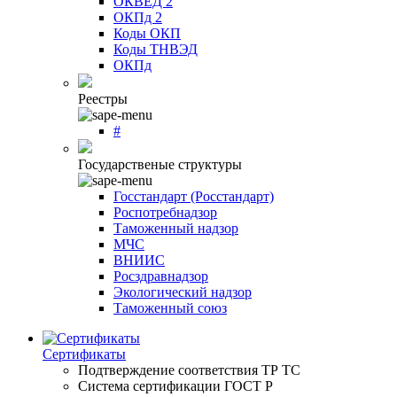
ОКВЕД 2
ОКПд 2
Коды ОКП
Коды ТНВЭД
ОКПд
Реестры
#
Государственые структуры
Госстандарт (Росстандарт)
Роспотребнадзор
Таможенный надзор
МЧС
ВНИИС
Росздравнадзор
Экологический надзор
Таможенный союз
Сертификаты
Подтверждение соответствия ТР ТС
Система сертификации ГОСТ Р