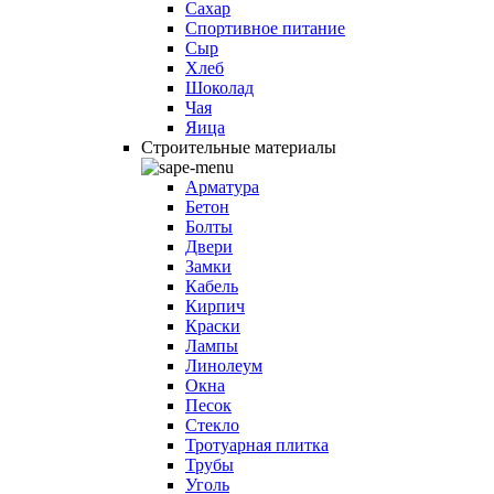
Сахар
Спортивное питание
Сыр
Хлеб
Шоколад
Чая
Яица
Строительные материалы
Арматура
Бетон
Болты
Двери
Замки
Кабель
Кирпич
Краски
Лампы
Линолеум
Окна
Песок
Стекло
Тротуарная плитка
Трубы
Уголь