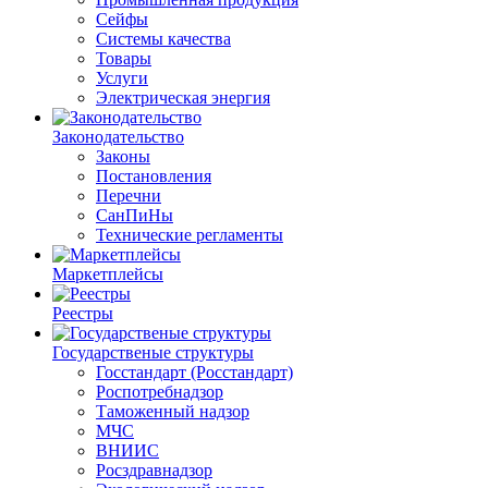
Сейфы
Системы качества
Товары
Услуги
Электрическая энергия
Законодательство
Законы
Постановления
Перечни
СанПиНы
Технические регламенты
Маркетплейсы
Реестры
Государственые структуры
Госстандарт (Росстандарт)
Роспотребнадзор
Таможенный надзор
МЧС
ВНИИС
Росздравнадзор