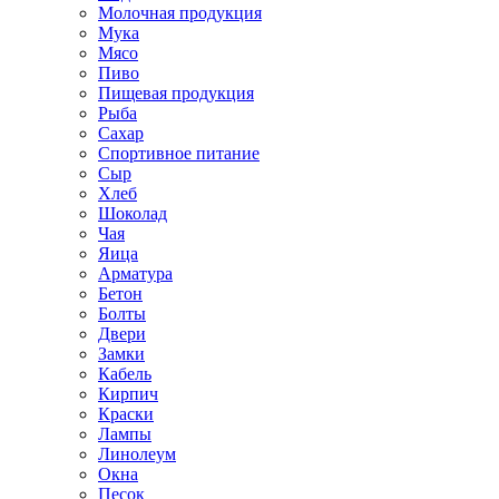
Молочная продукция
Мука
Мясо
Пиво
Пищевая продукция
Рыба
Сахар
Спортивное питание
Сыр
Хлеб
Шоколад
Чая
Яица
Арматура
Бетон
Болты
Двери
Замки
Кабель
Кирпич
Краски
Лампы
Линолеум
Окна
Песок