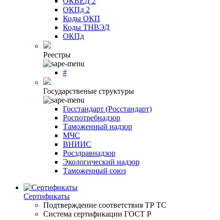
ОКВЕД 2
ОКПд 2
Коды ОКП
Коды ТНВЭД
ОКПд
Реестры
#
Государственые структуры
Госстандарт (Росстандарт)
Роспотребнадзор
Таможенный надзор
МЧС
ВНИИС
Росздравнадзор
Экологический надзор
Таможенный союз
Сертификаты
Подтверждение соответствия ТР ТС
Система сертификации ГОСТ Р