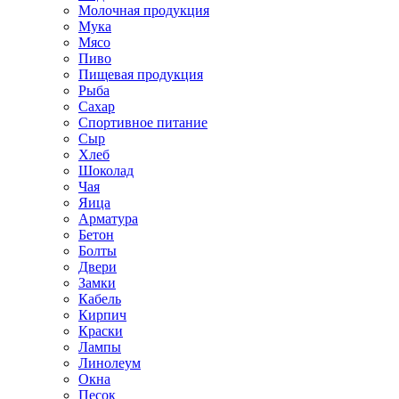
Молочная продукция
Мука
Мясо
Пиво
Пищевая продукция
Рыба
Сахар
Спортивное питание
Сыр
Хлеб
Шоколад
Чая
Яица
Арматура
Бетон
Болты
Двери
Замки
Кабель
Кирпич
Краски
Лампы
Линолеум
Окна
Песок