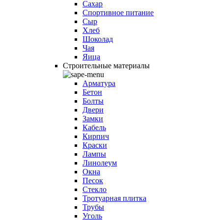
Сахар
Спортивное питание
Сыр
Хлеб
Шоколад
Чая
Яица
Строительные материалы
Арматура
Бетон
Болты
Двери
Замки
Кабель
Кирпич
Краски
Лампы
Линолеум
Окна
Песок
Стекло
Тротуарная плитка
Трубы
Уголь