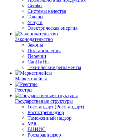
Сейфы
Системы качества
Товары
Услуги
Электрическая энергия
Законодательство
Законы
Постановления
Перечни
СанПиНы
Технические регламенты
Маркетплейсы
Реестры
Государственые структуры
Госстандарт (Росстандарт)
Роспотребнадзор
Таможенный надзор
МЧС
ВНИИС
Росздравнадзор