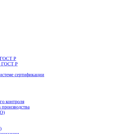
 ГОСТ Р
я ГОСТ Р
системе сертификации
го контроля
а производства
ТО)
)
ганизации