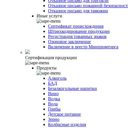
Отказное письмо для торговли
Отказное письмо пожарной безопасност
Отказное письмо для таможни
Иные услуги
Сертификат происхождения
Штрихкодирование продукции
Регистрация товарных знаков
Озоновое заключение
Включение в реестр Минпромторга
Сертификация продукции
Продукты
Алкоголь
БАД
Безалкогольные напитки
Вино
Водка
Вода
Грибы
Детское питание
Зерно
Колбасные изделия