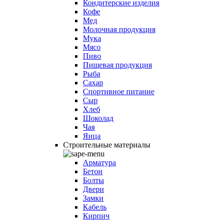
Кондитерские изделия
Кофе
Мед
Молочная продукция
Мука
Мясо
Пиво
Пищевая продукция
Рыба
Сахар
Спортивное питание
Сыр
Хлеб
Шоколад
Чая
Яица
Строительные материалы
Арматура
Бетон
Болты
Двери
Замки
Кабель
Кирпич