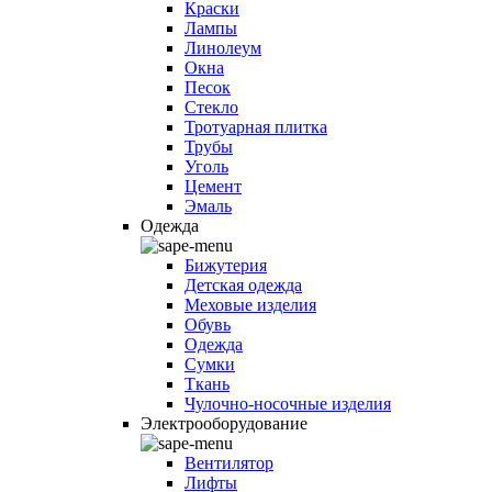
Краски
Лампы
Линолеум
Окна
Песок
Стекло
Тротуарная плитка
Трубы
Уголь
Цемент
Эмаль
Одежда
Бижутерия
Детская одежда
Меховые изделия
Обувь
Одежда
Сумки
Ткань
Чулочно-носочные изделия
Электрооборудование
Вентилятор
Лифты