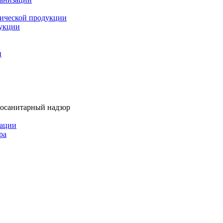
мической продукции
дукции
и
тосанитарный надзор
рации
ра