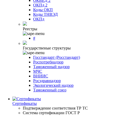
ОКВЕД 2
ОКПд 2
Коды ОКП
Коды ТНВЭД
ОКПд
Реестры
#
Государственые структуры
Госстандарт (Росстандарт)
Роспотребнадзор
Таможенный надзор
МЧС
ВНИИС
Росздравнадзор
Экологический надзор
Таможенный союз
Сертификаты
Подтверждение соответствия ТР ТС
Система сертификации ГОСТ Р