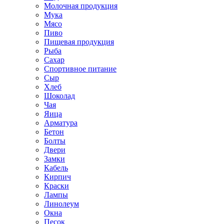
Молочная продукция
Мука
Мясо
Пиво
Пищевая продукция
Рыба
Сахар
Спортивное питание
Сыр
Хлеб
Шоколад
Чая
Яица
Арматура
Бетон
Болты
Двери
Замки
Кабель
Кирпич
Краски
Лампы
Линолеум
Окна
Песок