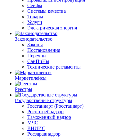
Сейфы
Системы качества
Товары
Услуги
Электрическая энергия
Законодательство
Законы
Постановления
Перечни
СанПиНы
Технические регламенты
Маркетплейсы
Реестры
Государственые структуры
Госстандарт (Росстандарт)
Роспотребнадзор
Таможенный надзор
МЧС
ВНИИС
Росздравнадзор