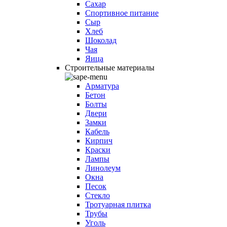
Сахар
Спортивное питание
Сыр
Хлеб
Шоколад
Чая
Яица
Строительные материалы
Арматура
Бетон
Болты
Двери
Замки
Кабель
Кирпич
Краски
Лампы
Линолеум
Окна
Песок
Стекло
Тротуарная плитка
Трубы
Уголь