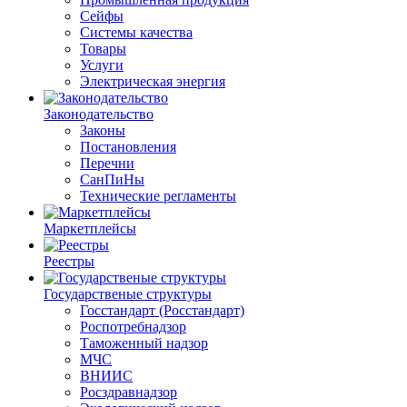
Сейфы
Системы качества
Товары
Услуги
Электрическая энергия
Законодательство
Законы
Постановления
Перечни
СанПиНы
Технические регламенты
Маркетплейсы
Реестры
Государственые структуры
Госстандарт (Росстандарт)
Роспотребнадзор
Таможенный надзор
МЧС
ВНИИС
Росздравнадзор