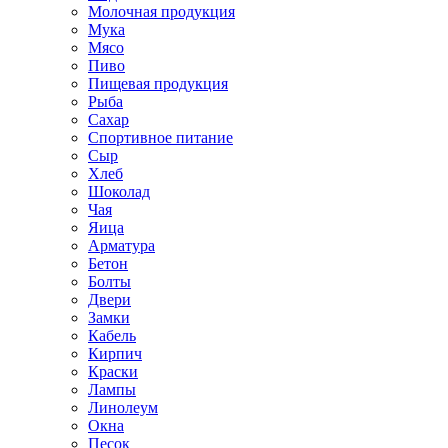
Молочная продукция
Мука
Мясо
Пиво
Пищевая продукция
Рыба
Сахар
Спортивное питание
Сыр
Хлеб
Шоколад
Чая
Яица
Арматура
Бетон
Болты
Двери
Замки
Кабель
Кирпич
Краски
Лампы
Линолеум
Окна
Песок