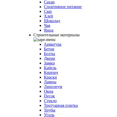
Сахар
Спортивное питание
Сыр
Хлеб
Шоколад
Чая
Яица
Строительные материалы
Арматура
Бетон
Болты
Двери
Замки
Кабель
Кирпич
Краски
Лампы
Линолеум
Окна
Песок
Стекло
Тротуарная плитка
Трубы
Уголь