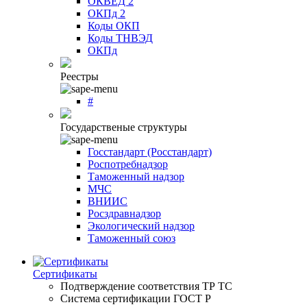
ОКВЕД 2
ОКПд 2
Коды ОКП
Коды ТНВЭД
ОКПд
Реестры
#
Государственые структуры
Госстандарт (Росстандарт)
Роспотребнадзор
Таможенный надзор
МЧС
ВНИИС
Росздравнадзор
Экологический надзор
Таможенный союз
Сертификаты
Подтверждение соответствия ТР ТС
Система сертификации ГОСТ Р