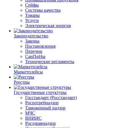
Сейфы
Системы качества
Товары
Услуги
Электрическая энергия
Законодательство
Законы
Постановления
Перечни
СанПиНы
Технические регламенты
Маркетплейсы
Реестры
Государственые структуры
Госстандарт (Росстандарт)
Роспотребнадзор
Таможенный надзор
МЧС
ВНИИС
Росздравнадзор