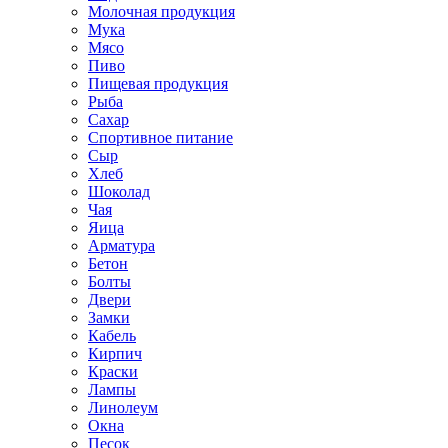
Молочная продукция
Мука
Мясо
Пиво
Пищевая продукция
Рыба
Сахар
Спортивное питание
Сыр
Хлеб
Шоколад
Чая
Яица
Арматура
Бетон
Болты
Двери
Замки
Кабель
Кирпич
Краски
Лампы
Линолеум
Окна
Песок