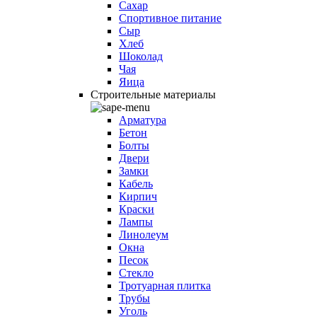
Сахар
Спортивное питание
Сыр
Хлеб
Шоколад
Чая
Яица
Строительные материалы
Арматура
Бетон
Болты
Двери
Замки
Кабель
Кирпич
Краски
Лампы
Линолеум
Окна
Песок
Стекло
Тротуарная плитка
Трубы
Уголь