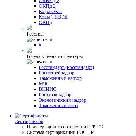
ОКВЕД 2
ОКПд 2
Коды ОКП
Коды ТНВЭД
ОКПд
Реестры
#
Государственые структуры
Госстандарт (Росстандарт)
Роспотребнадзор
Таможенный надзор
МЧС
ВНИИС
Росздравнадзор
Экологический надзор
Таможенный союз
Сертификаты
Подтверждение соответствия ТР ТС
Система сертификации ГОСТ Р