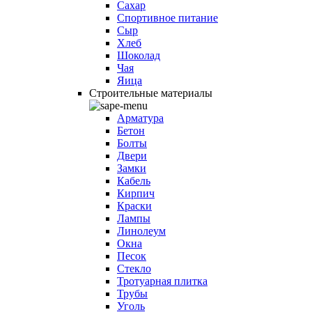
Сахар
Спортивное питание
Сыр
Хлеб
Шоколад
Чая
Яица
Строительные материалы
Арматура
Бетон
Болты
Двери
Замки
Кабель
Кирпич
Краски
Лампы
Линолеум
Окна
Песок
Стекло
Тротуарная плитка
Трубы
Уголь