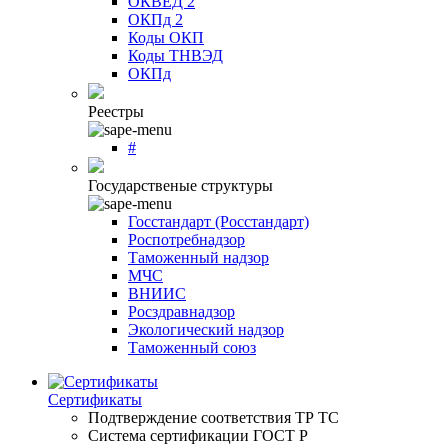
ОКВЕД 2
ОКПд 2
Коды ОКП
Коды ТНВЭД
ОКПд
Реестры
#
Государственые структуры
Госстандарт (Росстандарт)
Роспотребнадзор
Таможенный надзор
МЧС
ВНИИС
Росздравнадзор
Экологический надзор
Таможенный союз
Сертификаты
Подтверждение соответствия ТР ТС
Система сертификации ГОСТ Р