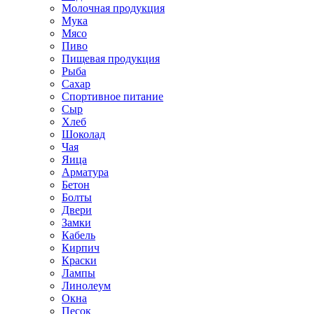
Молочная продукция
Мука
Мясо
Пиво
Пищевая продукция
Рыба
Сахар
Спортивное питание
Сыр
Хлеб
Шоколад
Чая
Яица
Арматура
Бетон
Болты
Двери
Замки
Кабель
Кирпич
Краски
Лампы
Линолеум
Окна
Песок