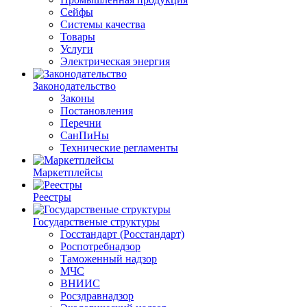
Сейфы
Системы качества
Товары
Услуги
Электрическая энергия
Законодательство
Законы
Постановления
Перечни
СанПиНы
Технические регламенты
Маркетплейсы
Реестры
Государственые структуры
Госстандарт (Росстандарт)
Роспотребнадзор
Таможенный надзор
МЧС
ВНИИС
Росздравнадзор